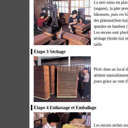
La neri-tama est pla
(sugane), la pàte pre
bàtonnets, puis ces b
des plateaux(bon-ita)
spatules en bambou (
Les encens sont placé
séchage (hoshi-ita) e
taille.
Étape 3 Séchage
Plcéc dans un local d
séchent naturallamen
jours gràce au vent d'
Étape 4 Enliassage et Emballage
Les encens séchés so